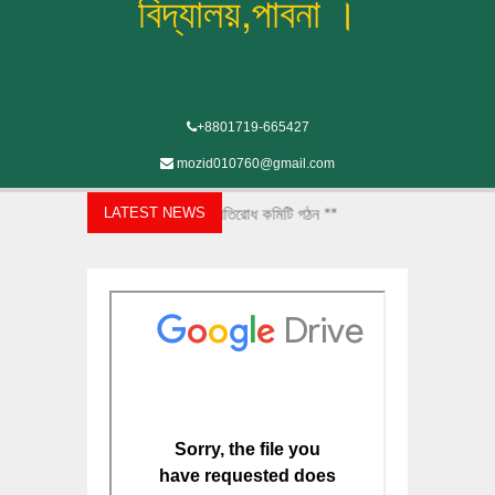
বিদ্যালয়,পাবনা ।
+8801719-665427
mozid010760@gmail.com
শিক্ষা প্রতিষ্ঠানে যৌন হয়রানি প্রতিরোধ কমিটি গঠন **
LATEST NEWS