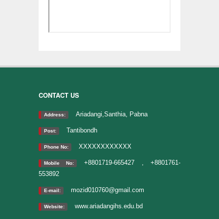
CONTACT US
Ariadangi,Santhia, Pabna
Address:
Tantibondh
Post:
XXXXXXXXXXXX
Phone No:
+8801719-665427 , +8801761-
Mobile No:
553892
mozid010760@gmail.com
E-mail:
www.ariadangihs.edu.bd
Website: