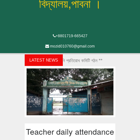
বিদ্যালয়,পাবনা ।
+8801719-665427
mozid010760@gmail.com
শিক্ষা প্রতিষ্ঠানে যৌন হয়রানি প্রতিরোধ কমিটি গঠন **
LATEST NEWS
Teacher daily attendance