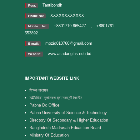
Tantibondh
Post:
XXXXXXXXXXXX
Phone No:
+8801719-665427 , +8801761-
Mobile No:
553892
mozid010760@gmail.com
E-mail:
www.ariadangihs.edu.bd
Website:
IMPORTANT WEBSITE LINK
শিক্ষক বাতায়ন
মাল্টিমিডিয়া ক্লাসরুম ম্যানেজমেন্ট সিস্টেম
Pabna Dc Office
Pabna University of Science & Technology
Directory Of Secondary & Higher Education
Bangladesh Madrasah Eduaction Board
Ministry Of Education