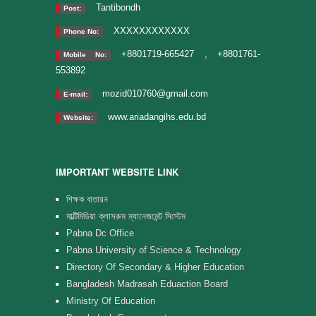
Tantibondh
Post:
XXXXXXXXXXXX
Phone No:
+8801719-665427 , +8801761-
Mobile No:
553892
mozid010760@gmail.com
E-mail:
www.ariadangihs.edu.bd
Website:
IMPORTANT WEBSITE LINK
শিক্ষক বাতায়ন
মাল্টিমিডিয়া ক্লাসরুম ম্যানেজমেন্ট সিস্টেম
Pabna Dc Office
Pabna University of Science & Technology
Directory Of Secondary & Higher Education
Bangladesh Madrasah Eduaction Board
Ministry Of Education