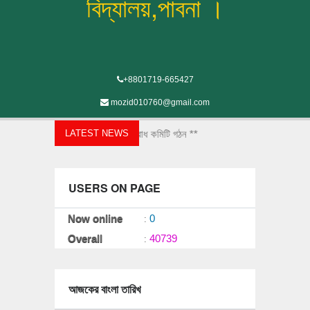
বিদ্যালয়,পাবনা ।
+8801719-665427
mozid010760@gmail.com
শিক্ষা প্রতিষ্ঠানে যৌন হয়রানি প্রতিরোধ কমিটি গঠন **
LATEST NEWS
USERS ON PAGE
Now online
0
:
Overall
40739
:
আজকের বাংলা তারিখ