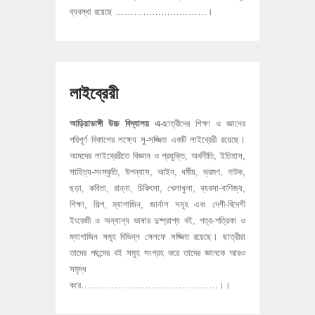
ব্যবস্থা রয়েছে …………………………।
লাইব্রেরী
আড়িয়াডাঙ্গী উচ্চ বিদ্যালয় এ-
ছাত্রীদের শিক্ষা ও জ্ঞানের
পরিপূর্ণ বিকাশের লক্ষ্যে সু-সজ্জিত একটি লাইব্রেরী রয়েছে।
আমদের লাইব্রেরীতে বিজ্ঞান ও প্রযুক্তি, অর্থনীতি, ইতিহাস,
সাহিত্য-সংস্কৃতি, উপন্যাস, আইন, ধর্মীয়, ভ্রমণ, নাটক,
ছড়া, কবিতা, রান্না, চিকিৎসা, খেলাধুলা, ব্যবসা-বাণিজ্য,
শিক্ষা, শিল্প, ম্যাগাজিন, জার্নাল সমূহ এবং দেশী-বিদেশী
ইংরেজী ও অন্যান্য ভাষার দুষ্প্রাপ্য বই, পত্র-পত্রিকা ও
ম্যাগাজিন সমূহ বিভিন্ন সেলফে সজ্জিত রয়েছে। ছাত্রীরা
তাদের পছন্দের বই সমুহ সংগ্রহ করে তাদের জ্ঞানকে আরও
সমৃদ্ধ
করে………………………………………।।