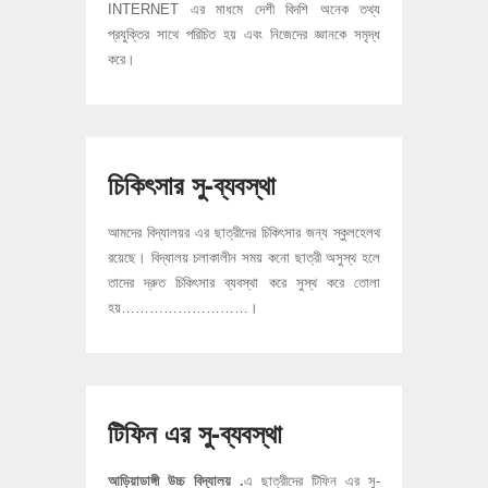
INTERNET এর মাধমে দেশী বিদশি অনেক তথ্য
প্রযুক্তির সাথে পরিচিত হয় এবং নিজেদের জ্ঞানকে সমৃদ্ধ
করে।
চিকিৎসার সু-ব্যবস্থা
আমদের বিদ্যালয়র এর ছাত্রীদের চিকিৎসার জন্য স্কুলহেলথ
রয়েছে। বিদ্যালয় চলাকালীন সময় কনো ছাত্রী অসুস্থ হলে
তাদের দ্রুত চিকিৎসার ব্যবস্থা করে সুস্থ করে তোলা
হয়………………………।
টিফিন এর সু-ব্যবস্থা
আড়িয়াডাঙ্গী উচ্চ বিদ্যালয় .
এ ছাত্রীদের টিফিন এর সু-