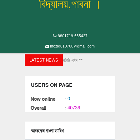
বিদ্যালয়,পাবনা ।
+8801719-665427
mozid010760@gmail.com
ষা প্রতিষ্ঠানে যৌন হয়রানি প্রতিরোধ কমিটি গঠন **
LATEST NEWS
USERS ON PAGE
Now online
0
:
Overall
40736
:
আজকের বাংলা তারিখ